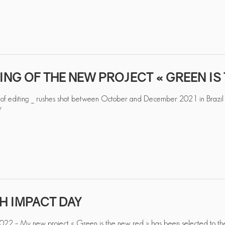
ING OF THE NEW PROJECT « GREEN IS
ep of editing _ rushes shot between October and December 2021 in Brazil
y
H IMPACT DAY
22 – My new project « Green is the new red » has been selected to the 