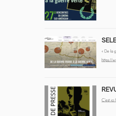
SELE
« De la g
https://w
REVU
C'est ici !