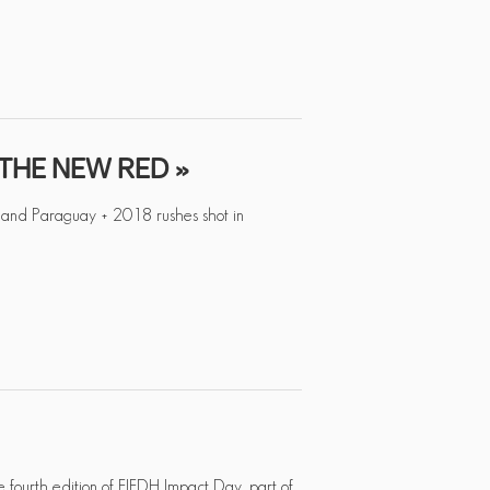
 THE NEW RED »
 and Paraguay + 2018 rushes shot in
fourth edition of FIFDH Impact Day, part of