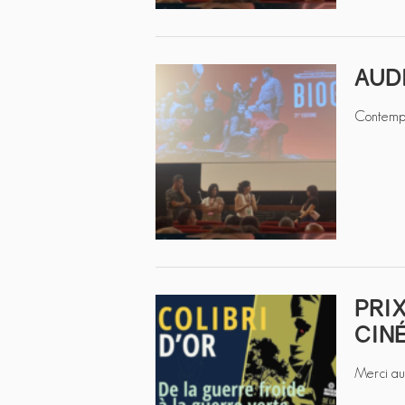
AUDI
Contempor
PRIX
CIN
Merci au 