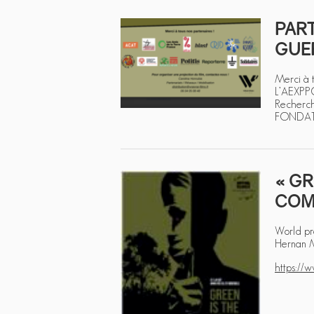
PART
GUER
Merci à 
L’AEXPPC
Recherc
FONDAT
« GR
COM
World pr
Hernan Ma
https:/