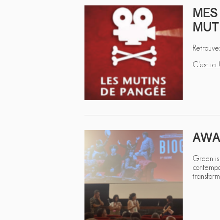
MES 
MUTI
Retrouvez
C'est ici !
AWAR
Green is 
contempor
transform