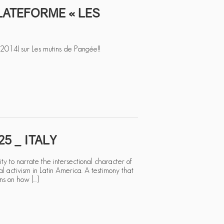
LATEFORME « LES
(2014) sur Les mutins de Pangée!!
5 _ ITALY
ty to narrate the intersectional character of
al activism in Latin America. A testimony that
ons on how […]