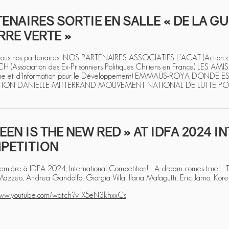
ENAIRES SORTIE EN SALLE « DE LA GU
RE VERTE »
tous nos partenaires: NOS PARTENAIRES ASSOCIATIFS L’ACAT (Action des 
H (Association des Ex-Prisonniers Politiques Chiliens en France) LES 
he et d’Information pour le Développement) EMMAÜS-ROYA DONDE
ION DANIELLE MITTERRAND MOUVEMENT NATIONAL DE LUTTE POU
EEN IS THE NEW RED » AT IDFA 2024 
PETITION
emière à IDFA 2024, International Competition! A dream comes true! Tha
zzeo, Andrea Gandolfo, Giorgia Villa, Ilaria Malagutti, Eric Jarno, Kore
/www.youtube.com/watch?v=X5eN3khxxCs