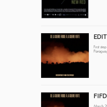
EDIT
First st
Paragua
FIFD
March 20