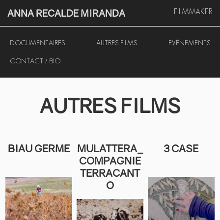
ANNA RECALDE MIRANDA
FILMMAKER
DOCUMENTAIRES
AUTRES FILMS
EVÉNEMENTS
CONTACT / BIO
AUTRES FILMS
BIAU GERME
MULATTERA_
3 CASE
COMPAGNIE
TERRACANT
O