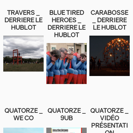
TRAVERS _
BLUE TIRED
CARABOSSE
DERRIERE LE
HEROES _
_ DERRIERE
HUBLOT
DERRIERE LE
LE HUBLOT
HUBLOT
QUATORZE _
QUATORZE _
QUATORZE _
WE CO
9UB
VIDÉO
PRÉSENTATI
ON